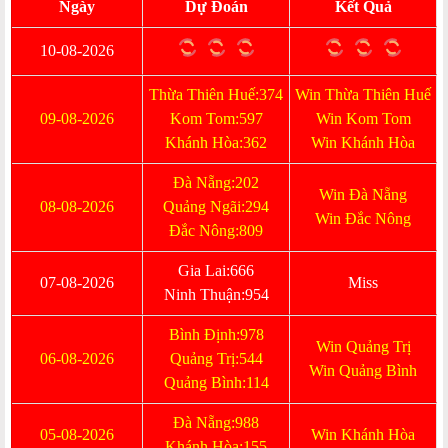
Ngày
Dự Đoán
Kết Quả
10-08-2026
Thừa Thiên Huế:374
Win Thừa Thiên Huế
09-08-2026
Kom Tom:597
Win Kom Tom
Khánh Hòa:362
Win Khánh Hòa
Đà Nẵng:202
Win Đà Nẵng
08-08-2026
Quảng Ngãi:294
Win Đắc Nông
Đắc Nông:809
Gia Lai:666
07-08-2026
Miss
Ninh Thuận:954
Bình Định:978
Win Quảng Trị
06-08-2026
Quảng Trị:544
Win Quảng Bình
Quảng Bình:114
Đà Nẵng:988
05-08-2026
Win Khánh Hòa
Khánh Hòa:155