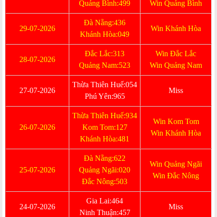
Quảng Bình:499
Win Quảng Bình
Đà Nẵng:436
29-07-2026
Win Khánh Hòa
Khánh Hòa:049
Đắc Lắc:313
Win Đắc Lắc
28-07-2026
Quảng Nam:523
Win Quảng Nam
Thừa Thiên Huế:054
27-07-2026
Miss
Phú Yên:965
Thừa Thiên Huế:934
Win Kom Tom
26-07-2026
Kom Tom:127
Win Khánh Hòa
Khánh Hòa:481
Đà Nẵng:622
Win Quảng Ngãi
25-07-2026
Quảng Ngãi:020
Win Đắc Nông
Đắc Nông:503
Gia Lai:464
24-07-2026
Miss
Ninh Thuận:457